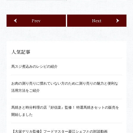
Prev
Next
人気記事
馬スジ煮込みのレシピの紹介
お肉の測り売りに慣れていない方のために測り売りの魅力と便利な
活用方法をご紹介
馬焼きと時分料理の店『好信楽』監修！ 特選馬焼きセットの販売を
開始しました
【大栄デリカ監修】フードマスター菱江シェフとの対談動画