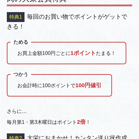
毎回のお買い物でポイントがゲットで
きる！
ためる
1ポイント
お買上金額100円ごとに
たまる！
つかう
100円値引
お会計時に100ポイントで
さらに…
2倍
毎月第1・第3木曜日はポイント
！
大栄におまかせ！カンタン送り状作成