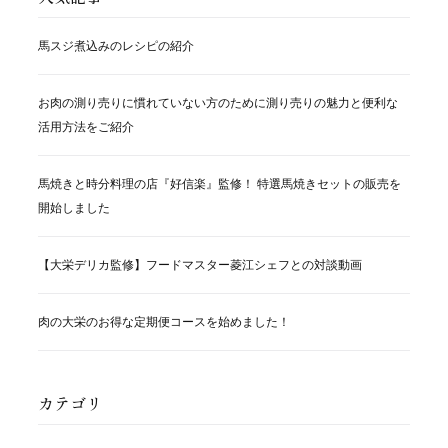
ペ
ー
馬スジ煮込みのレシピの紹介
ジ
お肉の測り売りに慣れていない方のために測り売りの魅力と便利な
送
活用方法をご紹介
り
馬焼きと時分料理の店『好信楽』監修！ 特選馬焼きセットの販売を
開始しました
【大栄デリカ監修】フードマスター菱江シェフとの対談動画
肉の大栄のお得な定期便コースを始めました！
カテゴリ