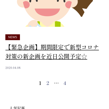
NEWS
【緊急企画】期間限定で新型コロナ
対策の新企画を近日公開予定☆
2020.04.08
投
1
2
…
4
稿
の
人気記事