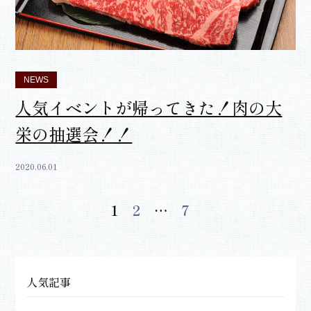
NEWS
人気イベントが帰ってきた！肉の大
栄の抽選会！！
2020.06.01
投
1
2
…
7
稿
の
人気記事
ペ