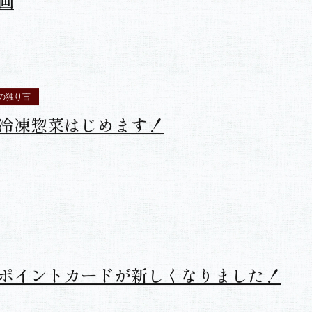
の独り言
デリカ監修】フードマスター菱江シェフ
画
の独り言
冷凍惣菜はじめます！