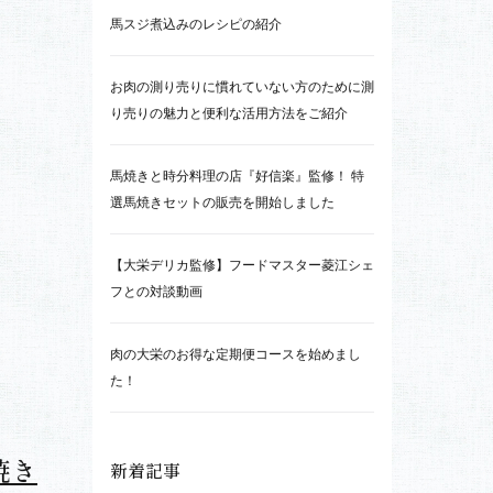
人気記事
馬スジ煮込みのレシピの紹介
お肉の測り売りに慣れていない方のために測
り売りの魅力と便利な活用方法をご紹介
馬焼きと時分料理の店『好信楽』監修！ 特
選馬焼きセットの販売を開始しました
【大栄デリカ監修】フードマスター菱江シェ
フとの対談動画
肉の大栄のお得な定期便コースを始めまし