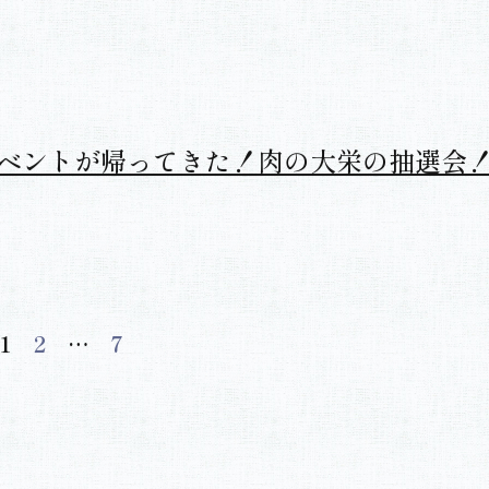
包装やのしのサービスが無料でご利用い
。
ベントが帰ってきた！肉の大栄の抽選会
1
2
…
7