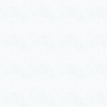
稿
の
ペ
ー
ジ
送
り