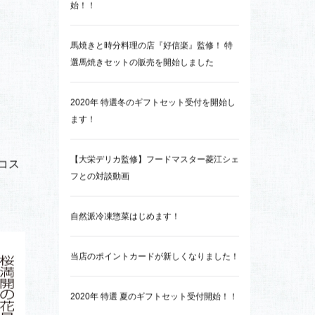
肉の大栄のお得な定期便コースを始めまし
た！
新着記事
肉の大栄のお得な定期便コースを始めまし
た！
2021年 特選夏のギフトセット受付開
始！！
馬焼きと時分料理の店『好信楽』監修！ 特
選馬焼きセットの販売を開始しました
2020年 特選冬のギフトセット受付を開始し
ます！