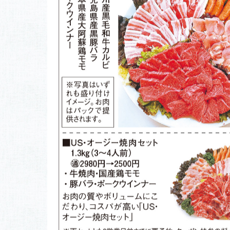
※店頭販売は1営業日前までに要予約
さらに、すぱいすのクーポンご利用で黒毛和牛カ
パが高い「USオージー焼肉セット」がお買い得
※クーポン利用（この画面を提示でもOK）は2