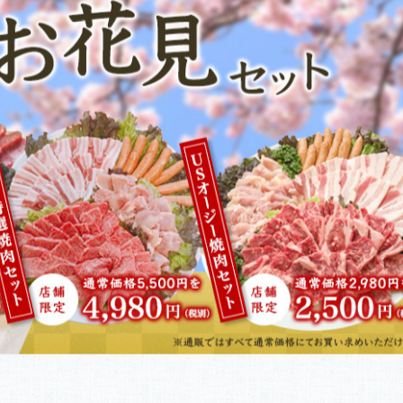
り350g（4〜5人前）3,240円！！