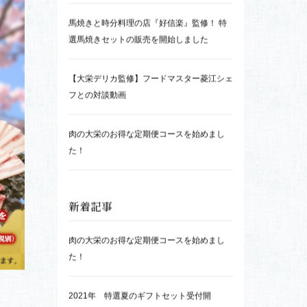
人気記事
馬スジ煮込みのレシピの紹介
お肉の測り売りに慣れていない方のために測
り売りの魅力と便利な活用方法をご紹介
馬焼きと時分料理の店『好信楽』監修！ 特
選馬焼きセットの販売を開始しました
【大栄デリカ監修】フードマスター菱江シェ
フとの対談動画