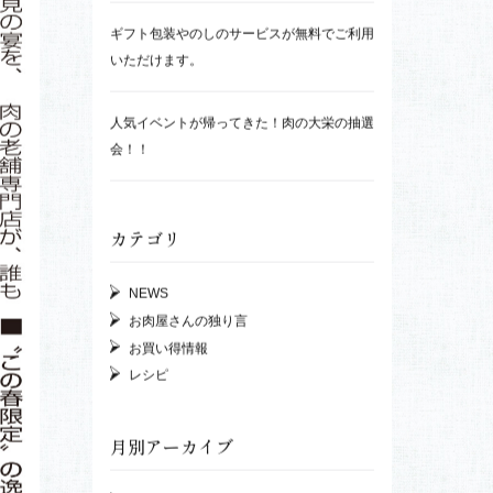
【大栄デリカ監修】フードマスター菱江シェ
コス
フとの対談動画
自然派冷凍惣菜はじめます！
当店のポイントカードが新しくなりました！
2020年 特選 夏のギフトセット受付開始！！
ギフト包装やのしのサービスが無料でご利用
いただけます。
人気イベントが帰ってきた！肉の大栄の抽選
会！！