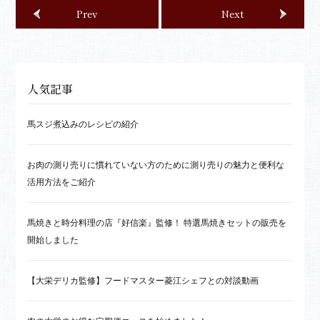
Prev
Next
人気記事
馬スジ煮込みのレシピの紹介
お肉の測り売りに慣れていない方のために測り売りの魅力と便利な
活用方法をご紹介
馬焼きと時分料理の店『好信楽』監修！ 特選馬焼きセットの販売を
開始しました
【大栄デリカ監修】フードマスター菱江シェフとの対談動画