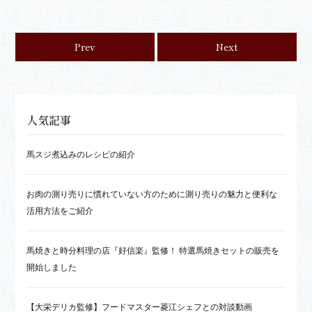
Prev
Next
人気記事
馬スジ煮込みのレシピの紹介
お肉の測り売りに慣れていない方のために測り売りの魅力と便利な
活用方法をご紹介
馬焼きと時分料理の店『好信楽』監修！ 特選馬焼きセットの販売を
開始しました
【大栄デリカ監修】フードマスター菱江シェフとの対談動画