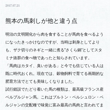
2017.07.21
熊本の馬刺しが他と違う点
明治の文明開化から肉を食することが馬肉を食べるよう
になったきっかけなのですが、当時は刺身としてより
も、ザク切りのネギと一緒に煮る”さくら鍋”としてスタ
ミナ抜群の食べ物であったと知らされています。
「馬肉はカタイ、臭いがある」と今でも信じている人は
既に時代おくれ。現在では、穀物飼料で育てる画期的な
肥育方法でとても美味しくなりました。
試行錯誤でたどり着いた馬の種類は、最高級フランス産
ベルブルジャン馬。これはブルトン・ペルシュロン・ベ
ルジャンの交配種で味覚に富み最高の馬肉と言われてま